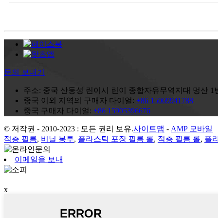
문의 보내기
주소:
중국 산둥성 린이시 린이 종합자유무역지대 멍산 1번
중국 이외 지역의 구매자 다이얼:
+86 15069941788
중국 구매자 다이얼:
+86 15905396676
© 저작권 - 2010-2023 : 모든 권리 보유.
사이트맵
-
AMP 모바일
적층 필름
,
비닐 봉투
,
플라스틱 포장 필름 롤
,
적층 필름 롤
,
플
이메일을 보내
x