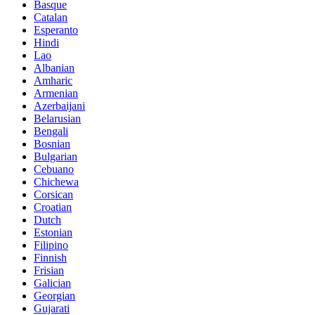
Basque
Catalan
Esperanto
Hindi
Lao
Albanian
Amharic
Armenian
Azerbaijani
Belarusian
Bengali
Bosnian
Bulgarian
Cebuano
Chichewa
Corsican
Croatian
Dutch
Estonian
Filipino
Finnish
Frisian
Galician
Georgian
Gujarati