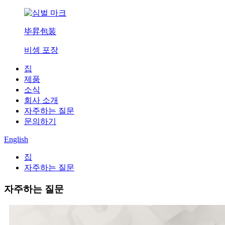
毕昇包装
비셍 포장
집
제품
소식
회사 소개
자주하는 질문
문의하기
English
집
자주하는 질문
자주하는 질문