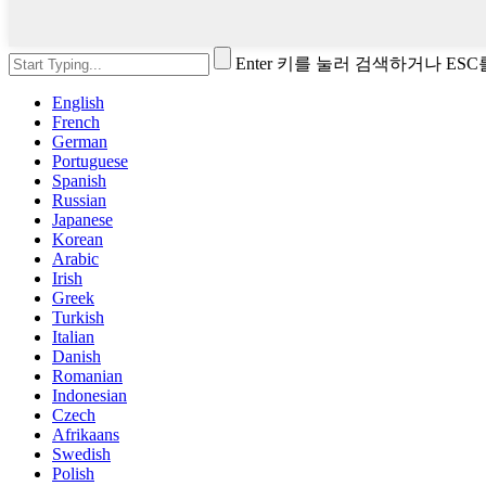
Enter 키를 눌러 검색하거나 ES
English
French
German
Portuguese
Spanish
Russian
Japanese
Korean
Arabic
Irish
Greek
Turkish
Italian
Danish
Romanian
Indonesian
Czech
Afrikaans
Swedish
Polish