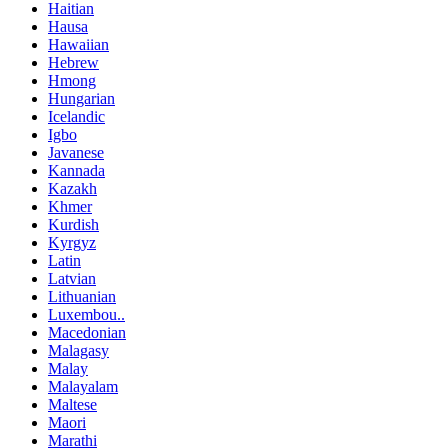
Haitian
Hausa
Hawaiian
Hebrew
Hmong
Hungarian
Icelandic
Igbo
Javanese
Kannada
Kazakh
Khmer
Kurdish
Kyrgyz
Latin
Latvian
Lithuanian
Luxembou..
Macedonian
Malagasy
Malay
Malayalam
Maltese
Maori
Marathi